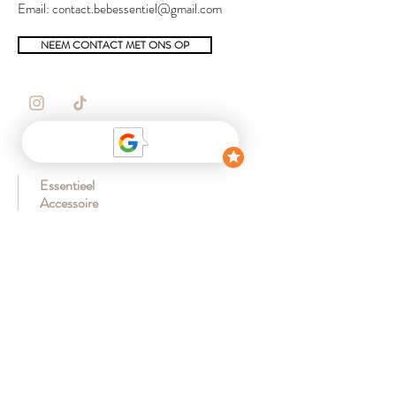
Email:
contact.bebessentiel@gmail.com
NEEM CONTACT MET ONS OP
WINKEL
Essentieel
Accessoire
Ontwaken
Ons Babynest-assortiment
geboorte lijst
KLANT
mijn account
Levering
veilige betaling
Retourneren en ruilen