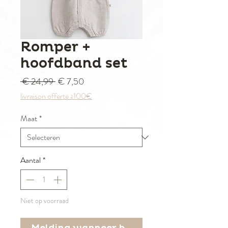
Romper +
hoofdband set
Normale prijs
Verkoopprijs
 € 24,99 
€ 7,50
livraison offerte ≥100€
Maat
*
Aantal
*
Niet op voorraad