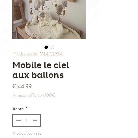
Productcode: MBLCLXBL
Mobile le ciel
aux ballons
Prijs
€ 44,99
livraison offerte ≥100€
Aantal
*
Niet op voorraad