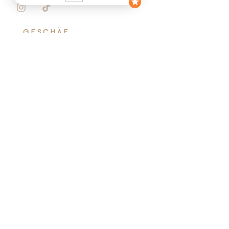
GESCHÄF
T
Essential Pack
Lieblingspaket
Cocoon-Packung
Sinnespaket
Frühförderpaket
KUNDE
Mein Konto
Lieferung
Sichere Bezahlung
Rückgabe &amp; Umtausch
Häufig gestellte Fragen
INFORMATIO