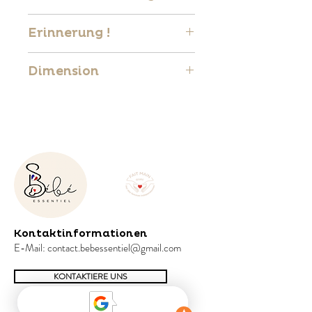
Spannbettlaken: 100 % Baumwolle
Erinnerung !
Unterlage: 50 % Baumwolle, 50 %
Polyester
Artikel sind Unikate und können
Dimension
geringfügige Farbunterschiede zu
Bildern aufweisen.
75*40cm
Kontaktinformationen
E-Mail:
contact.bebessentiel@gmail.com
KONTAKTIERE UNS