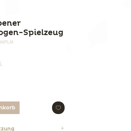
bener
gen-Spielzeug
RNMPLM
0€
nkorb
tzung