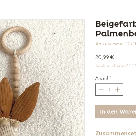
Beigefar
Palmenbo
Artikelnummer: O
Preis
20,99 €
livraison offerte ≥10
Anzahl
*
In den Ware
Zusammense