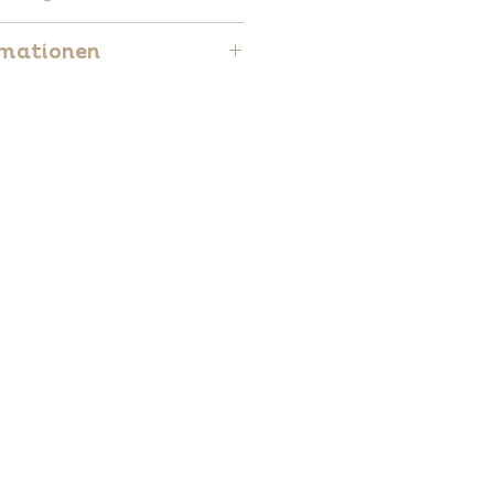
rmationen
uropäischen Norm EN71