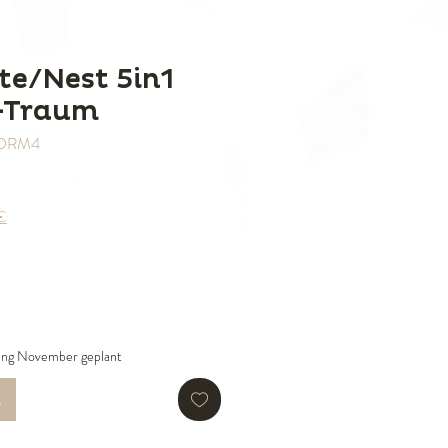
te/Nest 5in1
-Traum
DVDRM4
0€
fang November geplant
n