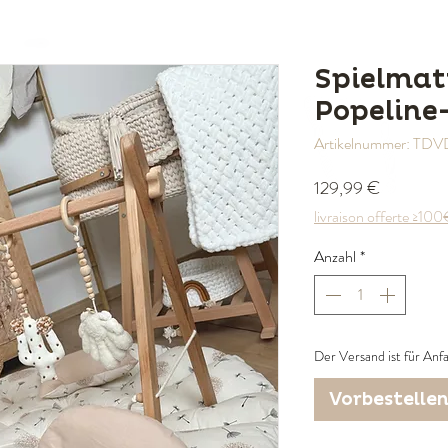
Spielmat
Popeline
Artikelnummer: T
Preis
129,99 €
livraison offerte ≥10
Anzahl
*
Der Versand ist für An
Vorbestelle