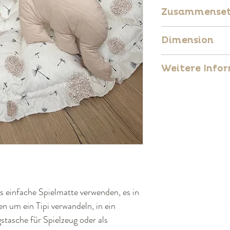
Zusammense
100 % Bio-Baumwol
Dimension
ökologischen Mater
enthält keine Chem
Spielmatte 120 cm
Weitere Info
Polsterung aus 10
Babynest 65 cm /
Dicke ≃ 10 cm
Die GOTS-Zertifiz
Standard) garantie
Textils auf allen S
fertigen Produkt, e
ökologischer Aspe
ls einfache Spielmatte verwenden, es in
en um ein Tipi verwandeln, in ein
stasche für Spielzeug oder als