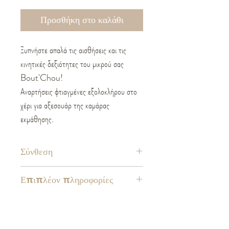
Προσθήκη στο καλάθι
Ξυπνήστε απαλά τις αισθήσεις και τις
κινητικές δεξιότητες του μικρού σας
Bout'Chou!
Αναρτήσεις φτιαγμένες εξολοκλήρου στο
χέρι για αξεσουάρ της καμάρας
εκμάθησης.
Σύνθεση
100% πολυεστέρας
Επιπλέον πληροφορίες
Συμμορφώνεται με το ευρωπαϊκό πρότυπο
EN71
Πιστοποιημένο CE