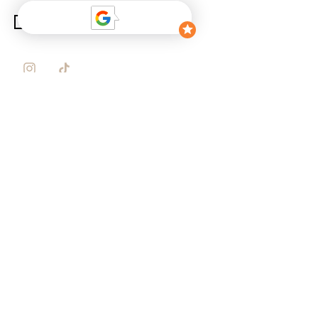
CONTATTACI
NEGOZIO
Pacchetto essenziale
Pacchetto preferito
Pacchetto bozzolo
Pacchetto sensoriale
Pacchetto di apprendimento precoce
CLIENTE
Il mio conto
Consegna
pagamento sicuro
Resi e cambi
Domande frequenti