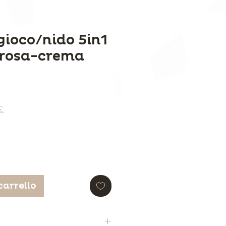
gioco/nido 5in1
 rosa-crema
0€
carrello