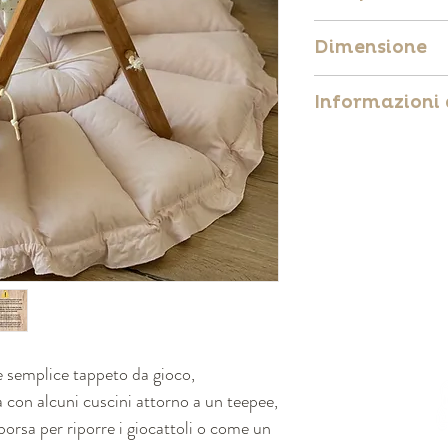
100% cotone organic
Dimensione
materiali e ingredi
chimiche)
Tappeto gioco 12
Informazioni 
Imbottitura 100% p
Nido per bambini 
Spessore ≃ 10 cm
La certificazione 
Standard) garantisc
tutte le fasi della
finito, compresi gli
 semplice tappeto da gioco,
a con alcuni cuscini attorno a un teepee,
 borsa per riporre i giocattoli o come un