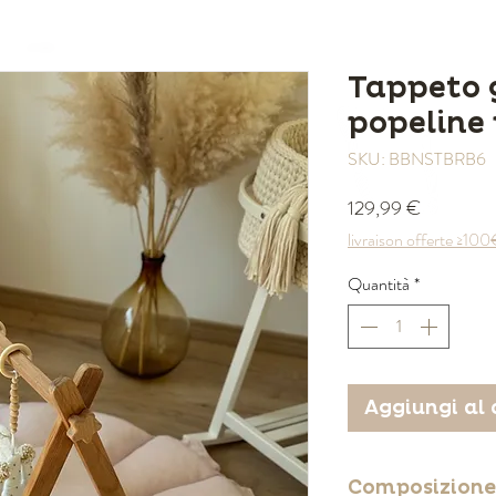
Tappeto 
popeline
SKU: BBNSTBRB6
Prezzo
129,99 €
livraison offerte ≥10
Quantità
*
Aggiungi al 
Composizione