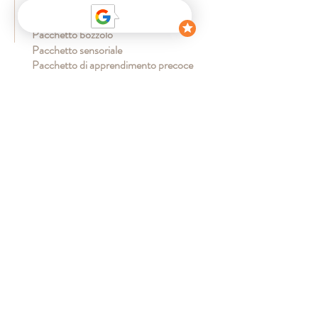
Pacchetto essenziale
Pacchetto preferito
Pacchetto bozzolo
Pacchetto sensoriale
Pacchetto di apprendimento precoce
CLIENTE
Il mio conto
Consegna
pagamento sicuro
Resi e cambi
Domande frequenti
INFORMAZIO
NI
Termini e Condizioni
Avviso legale
politica sulla riservatezza