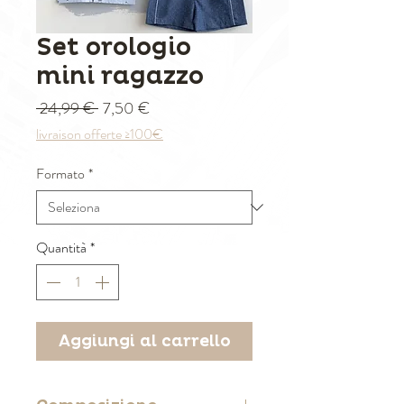
Set orologio
mini ragazzo
Prezzo regolare
Prezzo scontato
 24,99 € 
7,50 €
livraison offerte ≥100€
Formato
*
Quantità
*
Aggiungi al carrello