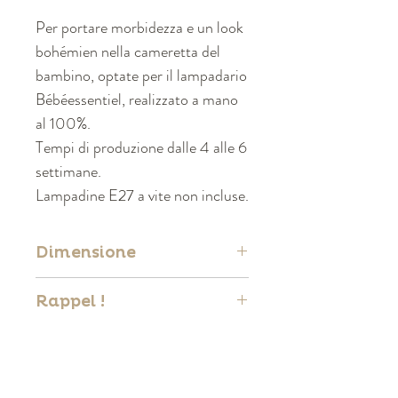
Per portare morbidezza e un look
bohémien nella cameretta del
bambino, optate per il lampadario
Bébéessentiel, realizzato a mano
al 100%.
Tempi di produzione dalle 4 alle 6
settimane.
Lampadine E27 a vite non incluse.
Dimensione
Cotone riciclato macramè 40*40
Rappel !
Lampadina/e non fornita
Les articles sont uniques et
peuvent présenter de légères
différences de tonalité par rapport