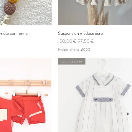
omète con renna
Vista rapida
Suspension méduse écru
Vista rapida
ontato
Prezzo regolare
Prezzo scontato
150,00 €
97,50 €
livraison offerte ≥100€
Liquidazione