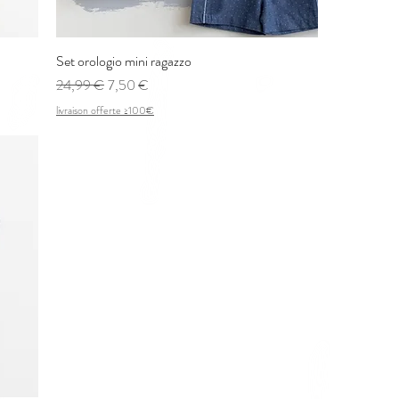
Set orologio mini ragazzo
Vista rapida
Prezzo regolare
Prezzo scontato
24,99 €
7,50 €
livraison offerte ≥100€