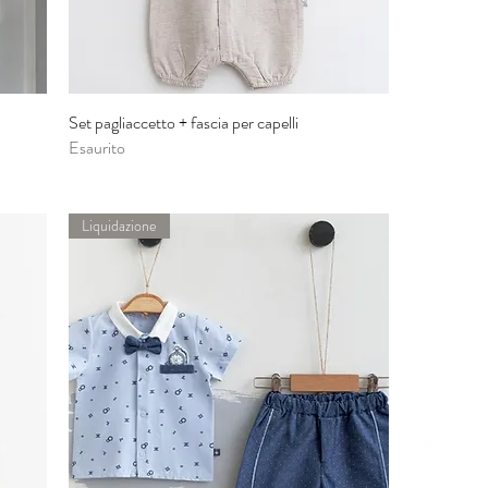
Set pagliaccetto + fascia per capelli
Vista rapida
Esaurito
Liquidazione