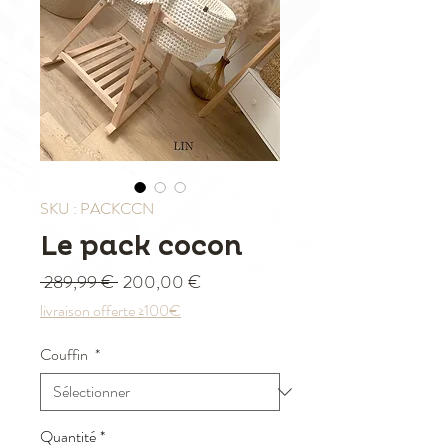
SKU : PACKCCN
Le pack cocon
Prix original
Prix promotionnel
 289,99 € 
200,00 €
livraison offerte ≥100€
Couffin
*
Quantité
*