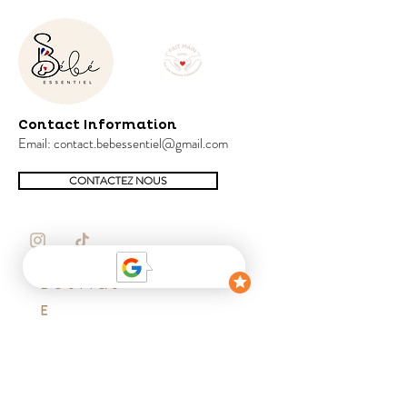
Support à bascule : Hêtre massif
Contact Information
Email:
contact.bebessentiel@gmail.com
CONTACTEZ NOUS
BOUTIQU
E
Pack Essentiel
Pack coup de cœur
Pack cocon