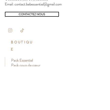
Email:
contact.bebessentiel@gmail.com
CONTACTEZ NOUS
BOUTIQU
E
Pack Essentiel
Pack coup de cœur
Pack cocon
Pack sensoriel
Pack éveil
CLIENT
Mon compte
Livraison