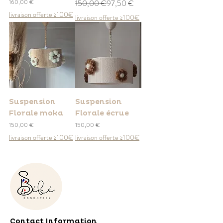
Prix
Prix original
Prix promotionnel
160,00 €
150,00 €
97,50 €
livraison offerte ≥100€
livraison offerte ≥100€
Suspension
Suspension
Florale moka
Florale écrue
Prix
Prix
150,00 €
150,00 €
livraison offerte ≥100€
livraison offerte ≥100€
Contact Information