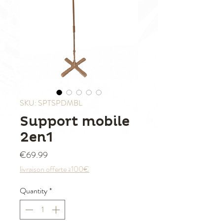
SKU: SPTSPDMBL
Support mobile
2en1
Price
€69.99
livraison offerte ≥100€
Quantity
*