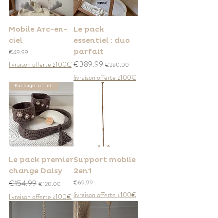
Mobile Arc-en-
Le pack
ciel
essentiel : duo
Price
parfait
€49.99
Regular Price
€389.99
Sale Price
livraison offerte ≥100€
€280.00
livraison offerte ≥100€
Package offer
Le pack premier
Support mobile
change Daisy
2en1
Regular Price
€154.99
Sale Price
Price
€69.99
€120.00
livraison offerte ≥100€
livraison offerte ≥100€