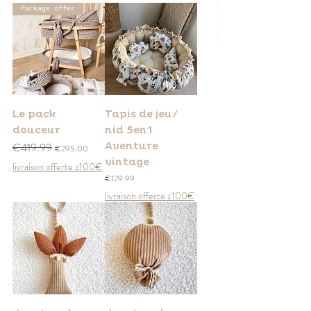
Package offer
Le pack
Tapis de jeu/
douceur
nid 5en1
Regular Price
€419.99
Sale Price
Aventure
€295.00
vintage
livraison offerte ≥100€
Price
€129.99
livraison offerte ≥100€