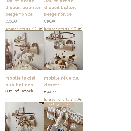
Jouet arche
Jouet arche
d'éveil palmier
d'éveil ballon
beige foncé
beige foncé
Price
Price
€20.99
€19.99
livraison offerte ≥100€
livraison offerte ≥100€
Mobile le ciel
Mobile rêve du
aux ballons
désert
Out of stock
Price
€44.99
livraison offerte ≥100€
Package offer