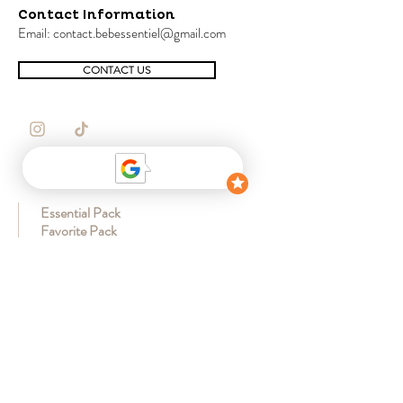
Contact Information
Email:
contact.bebessentiel@gmail.com
CONTACT US
SHOP
Essential Pack
Favorite Pack
Cocoon pack
Sensory pack
Early learning pack
CUSTOMER
My account
Delivery
Secure payment