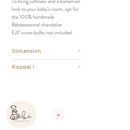
To bring softness and a bohemian
look to your baby's room, opt for
the 100% handmade
Bébéessentiel chandelier.
E27 screw bulbs not included.
Dimension
40*40 Macramé recycled cotton
Rappel !
Bulb(s) not supplied
Les articles sont uniques et
peuvent présenter de légères
différences de tonalité par rapport
aux images.